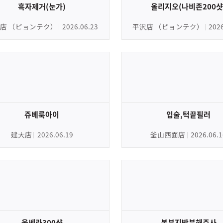
흑자제거(눈가)
올리지오(나비존200샷
店 （ピョンテク）
2026.06.23
平沢店 （ピョンテク）
202
쥬베룩아이
입술,턱끝필러
建大店
2026.06.19
釜山西面店
2026.06.1
울쎄라300샷
복부지방분해주사