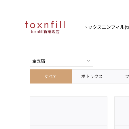
トックスエンフィル(tox
toxnfill新論峴店
すべて
ボトックス