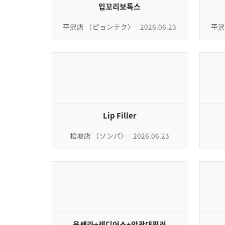
입꼬리보톡스
平沢店 （ピョンテク）
2026.06.23
平沢
Lip Filler
松坡店 （ソンパ）
2026.06.23
울쎄라+레디어스+앞광대필러