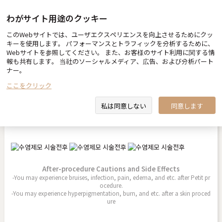
わがサイト用途のクッキー
このWebサイトでは、ユーザエクスペリエンスを向上させるためにクッ
Before & After
キーを使用します。 パフォーマンスとトラフィックを分析するために、
Webサイトを参照してください。 また、お客様のサイト利用に関する情
報も共有します。 当社のソーシャルメディア、広告、および分析パート
ナー。
ここをクリック
수염제모
私は同意しない
同意します
2022.04.29
After-procedure Cautions and Side Effects
-You may experience bruises, infection, pain, edema, and etc. after Petit pr
ocedure.
-You may experience hyperpigmentation, burn, and etc. after a skin proced
ure