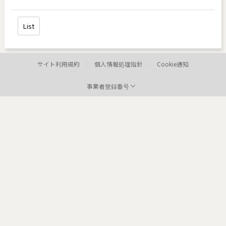
List
サイト利用規約
個人情報処理指針
Cookie通知
事業者登録番号
病院:
toxnfill新論峴店
代表者:
權容輝
事業者登録番号:
807-18-02404
Tel:
住所:
4
病院: toxnfill
江南本店 代表者: Park Dae jung
事業者登録番号: 214-13-33847
Tel: 1661-4842
Departments: dermatology, plastic surgery
COPYRIGHTⓒ2021 TOXNFILL. All rights reserved.