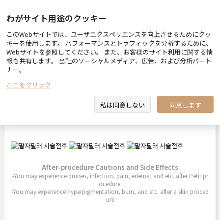
わがサイト用途のクッキー
このWebサイトでは、ユーザエクスペリエンスを向上させるためにクッ
Before & After
キーを使用します。 パフォーマンスとトラフィックを分析するために、
Webサイトを参照してください。 また、お客様のサイト利用に関する情
報も共有します。 当社のソーシャルメディア、広告、および分析パート
ナー。
ここをクリック
ほうれい線フィラー
私は同意しない
同意します
2026.01.30
After-procedure Cautions and Side Effects
-You may experience bruises, infection, pain, edema, and etc. after Petit pr
ocedure.
-You may experience hyperpigmentation, burn, and etc. after a skin proced
ure