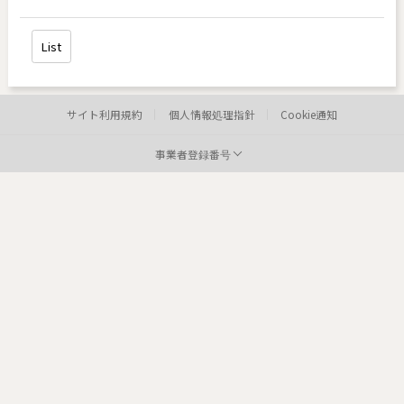
List
サイト利用規約
個人情報処理指針
Cookie通知
事業者登録番号
病院:
toxnfill新論峴店
代表者:
權容輝
事業者登録番号:
807-18-02404
Tel:
住所:
4
病院: toxnfill
江南本店 代表者: Park Dae jung
事業者登録番号: 214-13-33847
Tel: 1661-4842
Departments: dermatology, plastic surgery
COPYRIGHTⓒ2021 TOXNFILL. All rights reserved.