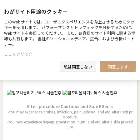
わがサイト用途のクッキー
このWebサイトでは、ユーザエクスペリエンスを向上させるためにクッ
Before & After
キーを使用します。 パフォーマンスとトラフィックを分析するために、
Webサイトを参照してください。 また、お客様のサイト利用に関する情
報も共有します。 当社のソーシャルメディア、広告、および分析パート
ナー。
ここをクリック
口角挙上ボトックス
私は同意しない
同意します
2026.05.14
After-procedure Cautions and Side Effects
-You may experience bruises, infection, pain, edema, and etc. after Petit pr
ocedure.
-You may experience hyperpigmentation, burn, and etc. after a skin proced
ure