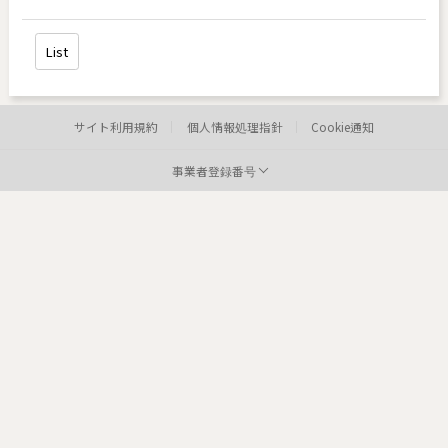
List
サイト利用規約
個人情報処理指針
Cookie通知
事業者登録番号
病院:
toxnfill新論峴店
代表者:
權容輝
事業者登録番号:
807-18-02404
Tel:
住所:
4
病院: toxnfill
江南本店 代表者: Park Dae jung
事業者登録番号: 214-13-33847
Tel: 1661-4842
Departments: dermatology, plastic surgery
COPYRIGHTⓒ2021 TOXNFILL. All rights reserved.