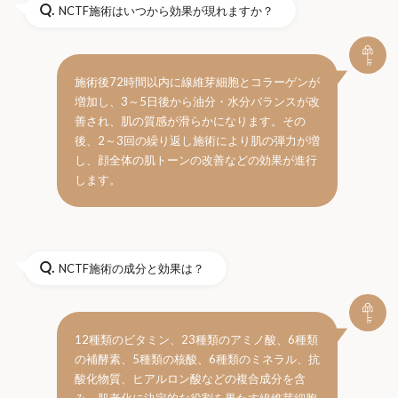
Q.
NCTF施術はいつから効果が現れますか？
施術後72時間以内に線維芽細胞とコラーゲンが
増加し、3～5日後から油分・水分バランスが改
善され、肌の質感が滑らかになります。その
後、2～3回の繰り返し施術により肌の弾力が増
し、顔全体の肌トーンの改善などの効果が進行
します。
Q.
NCTF施術の成分と効果は？
12種類のビタミン、23種類のアミノ酸、6種類
の補酵素、5種類の核酸、6種類のミネラル、抗
酸化物質、ヒアルロン酸などの複合成分を含