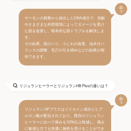
サーモンの精巣から抽出したDNA成分で、加齢
やさまざまな外部環境によってダメージを受け
た肌を改善し、根本的な肌トラブルを解決しま
す。
その結果、肌のハリ、小じわの改善、油水分バ
ランスの調整、毛穴の引き締めなどの効果が期
待できます。
Q.
リジュランヒーラーとリジュランHB Plusの違いは？
リジュラン HPプラスはリドカイン成分とヒア
ルロン酸が配合されており、既存のリジュラン
ヒーラーに比べて痛みを50%以上軽減し、痛み
に敏感な方でも快適に施術を受けることができ