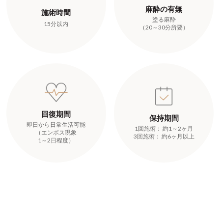
麻酔の有無
施術時間
塗る麻酔
15分以内
（20～30分所要）
回復期間
保持期間
即日から日常生活可能
1回施術： 約1～2ヶ月
（エンボス現象
3回施術： 約6ヶ月以上
1～2日程度）